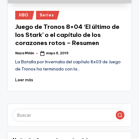
Publicado
HBO
Series
en
Juego de Tronos 8×04 ‘El último de
los Stark’ o el capítulo de los
corazones rotos – Resumen
Naza Milán
mayo 6, 2019
Publicado
por
La Batalla por Invernalia del capítulo 8x03 de Juego
de Tronos ha terminado con la…
Leer más