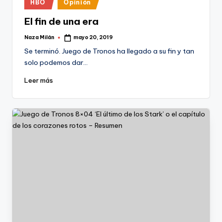
Publicado
HBO
Opinión
en
El fin de una era
Naza Milán
mayo 20, 2019
Publicado
por
Se terminó. Juego de Tronos ha llegado a su fin y tan
solo podemos dar…
Leer más