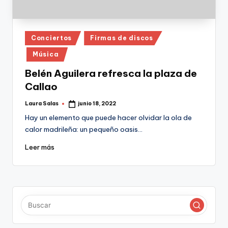
Publicado
Conciertos
Firmas de discos
en
Música
Belén Aguilera refresca la plaza de
Callao
Laura Salas
junio 18, 2022
Publicado
por
Hay un elemento que puede hacer olvidar la ola de
calor madrileña: un pequeño oasis…
Leer más