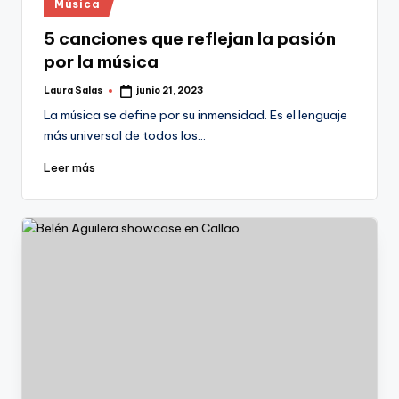
Publicado
Música
en
5 canciones que reflejan la pasión
por la música
Laura Salas
junio 21, 2023
Publicado
por
La música se define por su inmensidad. Es el lenguaje
más universal de todos los…
Leer más