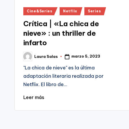
Publicado
Cine&Series
Netflix
Series
en
Crítica | «La chica de
nieve» : un thriller de
infarto
marzo 5, 2023
Laura Salas
Publicado
por
"La chica de nieve" es la última
adaptación literaria realizada por
Netflix. El libro de…
Leer más