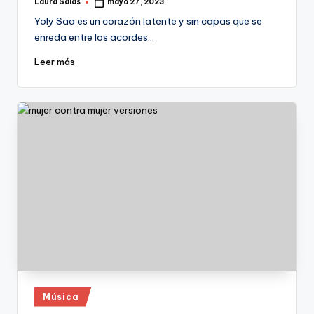
Laura Salas
mayo 27, 2023
Publicado
por
Yoly Saa es un corazón latente y sin capas que se
enreda entre los acordes…
Leer más
Publicado
Música
en