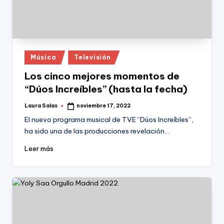
Publicado
Música
Televisión
en
Los cinco mejores momentos de
“Dúos Increíbles” (hasta la fecha)
Laura Salas
noviembre 17, 2022
Publicado
por
El nuevo programa musical de TVE “Dúos Increíbles”,
ha sido una de las producciones revelación…
Leer más