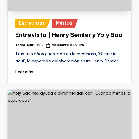
Publicado
Entrevistas
Música
en
Entrevista | Henry Semler y Yoly Saa
Team Delirium
diciembre 10, 2025
Publicado
por
Tras tres años guardada en la recámara, ‘Quererte
aquí’, la esperada colaboración entre Henry Semler…
Leer más