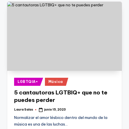
Publicado
LGBTQIA+
Música
en
5 cantautoras LGTBIQ+ que no te
puedes perder
Laura Salas
junio 15, 2023
Publicado
por
Normalizar el amor lésbico dentro del mundo de la
música es una de las luchas…