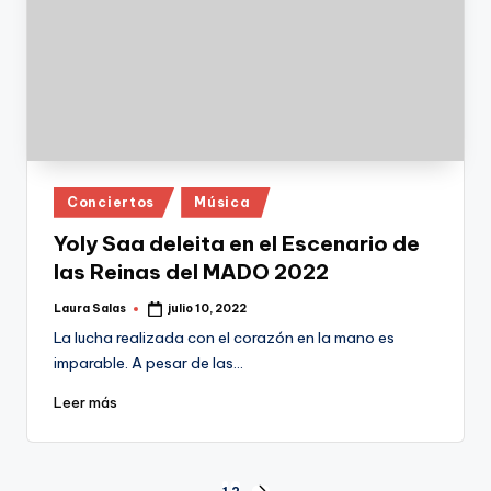
Publicado
Conciertos
Música
en
Yoly Saa deleita en el Escenario de
las Reinas del MADO 2022
Laura Salas
julio 10, 2022
Publicado
por
La lucha realizada con el corazón en la mano es
imparable. A pesar de las…
Leer más