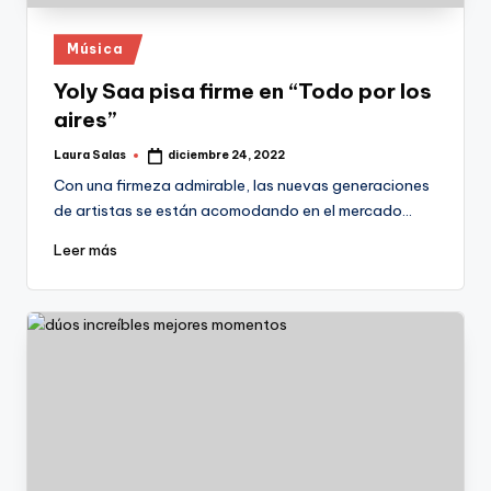
Publicado
Música
en
Yoly Saa pisa firme en “Todo por los
aires”
Laura Salas
diciembre 24, 2022
Publicado
por
Con una firmeza admirable, las nuevas generaciones
de artistas se están acomodando en el mercado…
Leer más