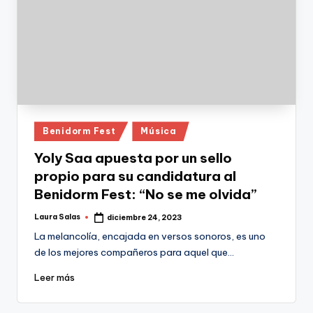
Publicado
Benidorm Fest
Música
en
Yoly Saa apuesta por un sello
propio para su candidatura al
Benidorm Fest: “No se me olvida”
Laura Salas
diciembre 24, 2023
Publicado
por
La melancolía, encajada en versos sonoros, es uno
de los mejores compañeros para aquel que…
Leer más