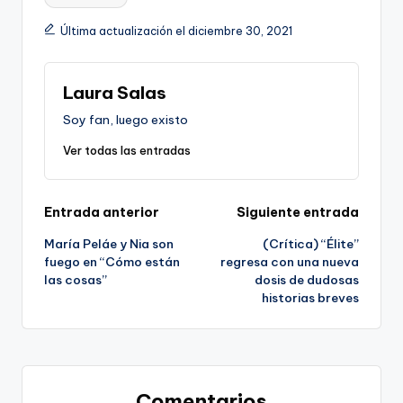
Última actualización el diciembre 30, 2021
Laura Salas
Soy fan, luego existo
Ver todas las entradas
Navegación
Entrada anterior
Siguiente entrada
María Peláe y Nia son
(Crítica) “Élite”
de
fuego en “Cómo están
regresa con una nueva
las cosas”
dosis de dudosas
entradas
historias breves
Comentarios