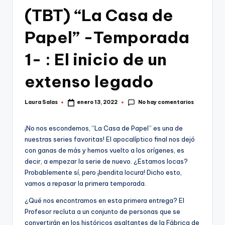
(TBT) “La Casa de
Papel” -Temporada
1- : El inicio de un
extenso legado
No hay comentarios
Laura Salas
enero 13, 2022
Publicado
por
¡No nos escondemos, “La Casa de Papel” es una de
nuestras series favoritas! El apocalíptico final nos dejó
con ganas de más y hemos vuelto a los orígenes, es
decir, a empezar la serie de nuevo. ¿Estamos locas?
Probablemente sí, pero ¡bendita locura! Dicho esto,
vamos a repasar la primera temporada.
¿Qué nos encontramos en esta primera entrega? El
Profesor recluta a un conjunto de personas que se
convertirán en los históricos asaltantes de la Fábrica de