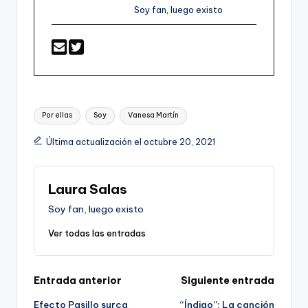
Soy fan, luego existo
Etiquetas:
Por ellas
Soy
Vanesa Martín
Última actualización el octubre 20, 2021
Laura Salas
Soy fan, luego existo
Ver todas las entradas
Navegación
Entrada anterior
Siguiente entrada
Efecto Pasillo surca
“Índigo”: La canción