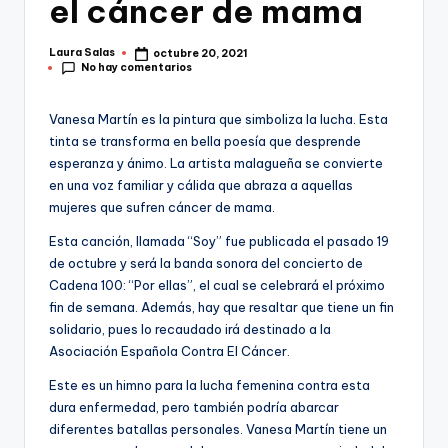
el cáncer de mama
Laura Salas
octubre 20, 2021
Publicado
No hay comentarios
por
Vanesa Martín es la pintura que simboliza la lucha. Esta
tinta se transforma en bella poesía que desprende
esperanza y ánimo. La artista malagueña se convierte
en una voz familiar y cálida que abraza a aquellas
mujeres que sufren cáncer de mama.
Esta canción, llamada “Soy” fue publicada el pasado 19
de octubre y será la banda sonora del concierto de
Cadena 100: “Por ellas”, el cual se celebrará el próximo
fin de semana. Además, hay que resaltar que tiene un fin
solidario, pues lo recaudado irá destinado a la
Asociación Española Contra El Cáncer.
Este es un himno para la lucha femenina contra esta
dura enfermedad, pero también podría abarcar
diferentes batallas personales. Vanesa Martín tiene un