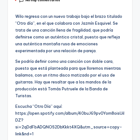
No hay comentarios
por
Wilo regresa con un nuevo trabajo bajo el brazo titulado
“Otro día”, en el que colabora con Jazmín Esquivel. Se
trata de una canción llena de fragilidad, que podría
definirse como un auténtico cristal, puesto que refleja
una auténtica montaña rusa de emociones
experimentada por una relación de pareja.
Se podría definir como una canción con doble cara,
puesto que está planteada para que lloremos mientras
bailamos, con un ritmo disco matizado por el uso de
guitarras. Hay que resaltar que a los mandos de la
producción está Tomás Putruele de la Banda de
Turistas.
Escucha “Otro Día” aquí:
https://open.spotify.com/album/40buJ69pv0Yom8oisUil
DZ?
si=2qDdFbADQNOS2DbKkkt4XQ&utm_source=copy-
link&nd=1