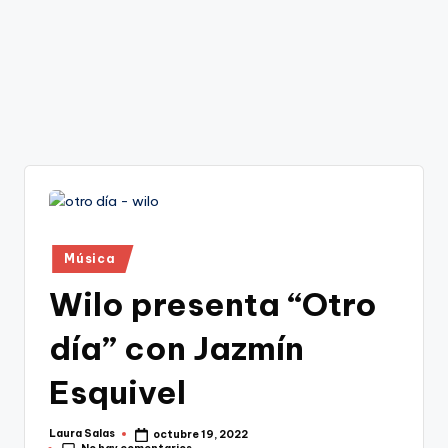
Publicado
Música
en
Wilo presenta “Otro
día” con Jazmín
Esquivel
Laura Salas
octubre 19, 2022
Publicado