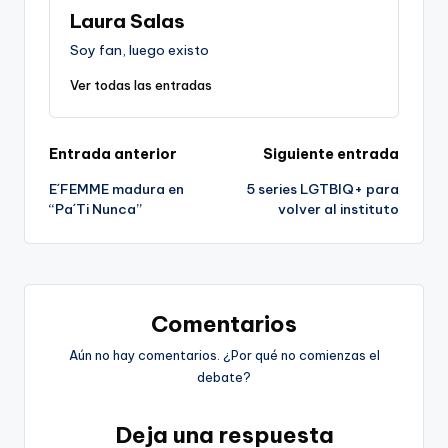
Laura Salas
Soy fan, luego existo
Ver todas las entradas
Navegación
Entrada anterior
Siguiente entrada
E´FEMME madura en
5 series LGTBIQ+ para
de
“Pa´Ti Nunca”
volver al instituto
entradas
Comentarios
Aún no hay comentarios. ¿Por qué no comienzas el
debate?
Deja una respuesta