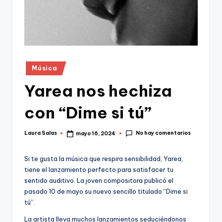
Publicado
Música
en
Yarea nos hechiza
con “Dime si tú”
No hay comentarios
Laura Salas
mayo 16, 2024
Publicado
por
Si te gusta la música que respira sensibilidad, Yarea,
tiene el lanzamiento perfecto para satisfacer tu
sentido auditivo. La joven compositora publicó el
pasado 10 de mayo su nuevo sencillo titulado “Dime si
tú”.
La artista lleva muchos lanzamientos seduciéndonos