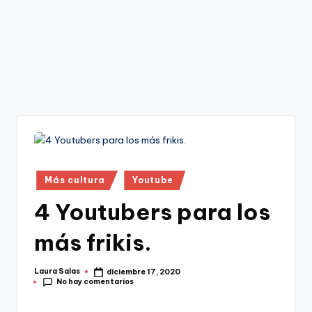
Publicado
Más cultura
Youtube
en
4 Youtubers para los
más frikis.
Laura Salas
diciembre 17, 2020
Publicado
No hay comentarios
por