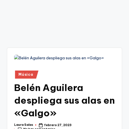
Publicado
Música
en
Belén Aguilera
despliega sus alas en
«Galgo»
Laura Salas
febrero 27, 2023
Publicado