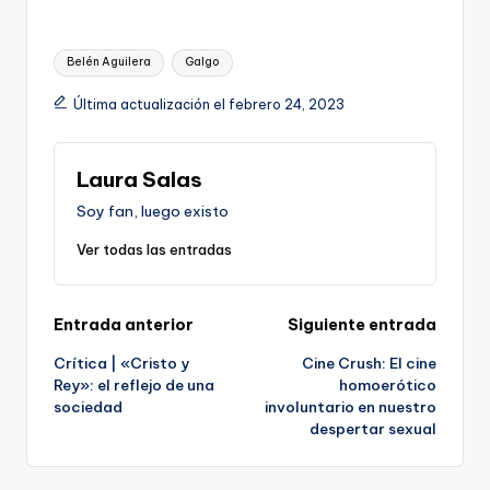
Etiquetas:
Belén Aguilera
Galgo
Última actualización el febrero 24, 2023
Laura Salas
Soy fan, luego existo
Ver todas las entradas
Navegación
Entrada anterior
Siguiente entrada
Crítica | «Cristo y
Cine Crush: El cine
de
Rey»: el reflejo de una
homoerótico
sociedad
involuntario en nuestro
entradas
despertar sexual