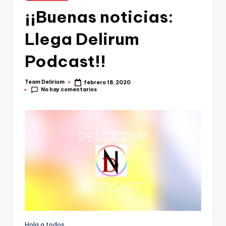
en
¡¡Buenas noticias:
Llega Delirum
Podcast!!
Team Delirium
febrero 18, 2020
Publicado
No hay comentarios
por
Hola a todos,