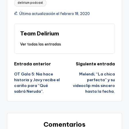
Etiquetas:
delirium podcast
Última actualización el febrero 18, 2020
Team Delirium
Ver todas las entradas
Navegación
Entrada anterior
Siguiente entrada
OT Gala 5: Nia hace
Melendi, “La chica
de
historia y Javy recibe el
perfecta” y su
cariño para “Qué
videoclip más sincero
entradas
sabrá Neruda”.
hasta la fecha.
Comentarios