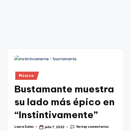
Publicado
Música
en
Bustamante muestra
su lado más épico en
“Instintivamente”
No hay comentarios
Laura Salas
julio 7, 2022
Publicado