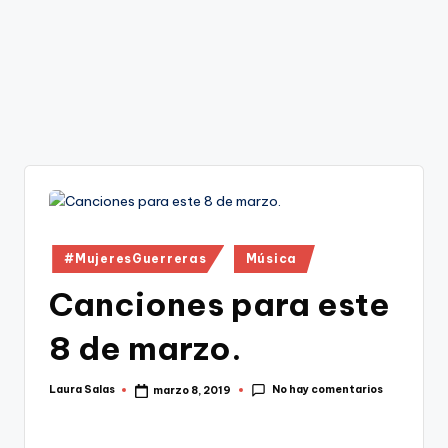
Publicado
#MujeresGuerreras
Música
en
Canciones para este
8 de marzo.
No hay comentarios
Laura Salas
marzo 8, 2019
Publicado
por