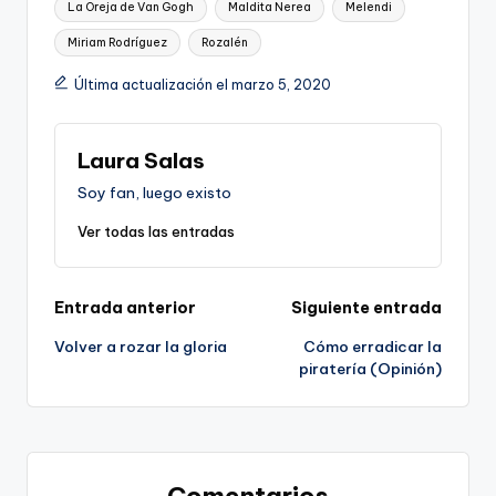
La Oreja de Van Gogh
Maldita Nerea
Melendi
Miriam Rodríguez
Rozalén
Última actualización el marzo 5, 2020
Laura Salas
Soy fan, luego existo
Ver todas las entradas
Navegación
Entrada anterior
Siguiente entrada
Volver a rozar la gloria
Cómo erradicar la
de
piratería (Opinión)
entradas
Comentarios