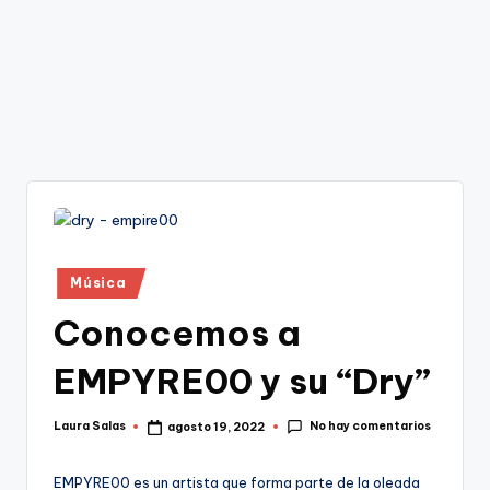
Publicado
Música
en
Conocemos a
EMPYRE00 y su “Dry”
No hay comentarios
Laura Salas
agosto 19, 2022
Publicado
por
EMPYRE00 es un artista que forma parte de la oleada