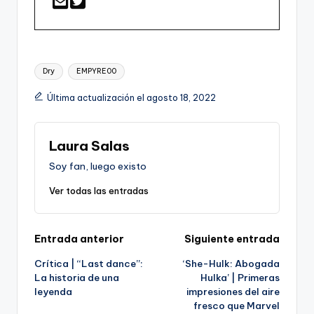
Etiquetas:
Dry
EMPYRE00
Última actualización el agosto 18, 2022
Laura Salas
Soy fan, luego existo
Ver todas las entradas
Navegación
Entrada anterior
Siguiente entrada
Crítica | “Last dance”:
‘She-Hulk: Abogada
de
La historia de una
Hulka’ | Primeras
leyenda
impresiones del aire
entradas
fresco que Marvel