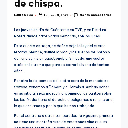
de chispa.
No hay comentarios
Laura Salas
febrero 8, 2021
Publicado
por
Los jueves es día de Cuéntame en TVE, y en Delirium
Nostri, desde hace varias semanas, son los lunes.
Esta cuarta entrega, se define bajo la ley del eterno
retorno. Merche, asume la vida y los sueños de Antonio
con una sumisión cuestionable. Sin duda, una vuelta
atrás en la trama que parece borrar la lucha de tantos
años.
Por otro lado, como si de la otra cara de la moneda se
tratase, tenemos a Débora y a Herminia. Ambas ponen
en su sitio al sexo masculino, poniendo los puntos sobre
las íes. Nadie tiene el derecho a obligarnos a renunciar a
lo que ansiamos y por lo que hemos trabajado.
Por el contrario a otras temporadas, la vigésimo primera,
no tiene una montaña rusa de emociones sino que es