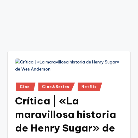
Publicado
Cine
Cine&Series
Netflix
en
Crítica | «La
maravillosa historia
de Henry Sugar» de