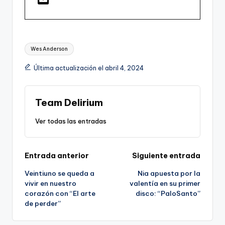
Etiquetas:
Wes Anderson
Última actualización el abril 4, 2024
Team Delirium
Ver todas las entradas
Navegación
Entrada anterior
Siguiente entrada
Veintiuno se queda a
Nia apuesta por la
de
vivir en nuestro
valentía en su primer
corazón con “El arte
disco: “PaloSanto”
entradas
de perder”