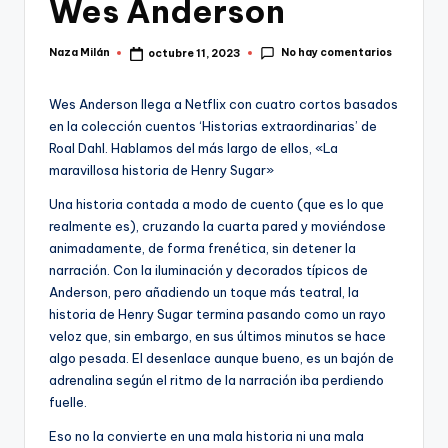
Wes Anderson
No hay comentarios
Naza Milán
octubre 11, 2023
Publicado
por
Wes Anderson llega a Netflix con cuatro cortos basados
en la colección cuentos ‘Historias extraordinarias’ de
Roal Dahl. Hablamos del más largo de ellos, «La
maravillosa historia de Henry Sugar»
Una historia contada a modo de cuento (que es lo que
realmente es), cruzando la cuarta pared y moviéndose
animadamente, de forma frenética, sin detener la
narración. Con la iluminación y decorados típicos de
Anderson, pero añadiendo un toque más teatral, la
historia de Henry Sugar termina pasando como un rayo
veloz que, sin embargo, en sus últimos minutos se hace
algo pesada. El desenlace aunque bueno, es un bajón de
adrenalina según el ritmo de la narración iba perdiendo
fuelle.
Eso no la convierte en una mala historia ni una mala