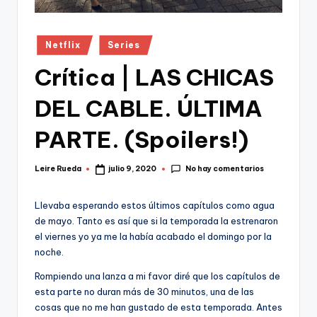
Publicado
Netflix
Series
en
Crítica | LAS CHICAS
DEL CABLE. ÚLTIMA
PARTE. (Spoilers!)
No hay comentarios
Leire Rueda
julio 9, 2020
Publicado
por
Llevaba esperando estos últimos capítulos como agua
de mayo. Tanto es así que si la temporada la estrenaron
el viernes yo ya me la había acabado el domingo por la
noche.
Rompiendo una lanza a mi favor diré que los capítulos de
esta parte no duran más de 30 minutos, una de las
cosas que no me han gustado de esta temporada. Antes