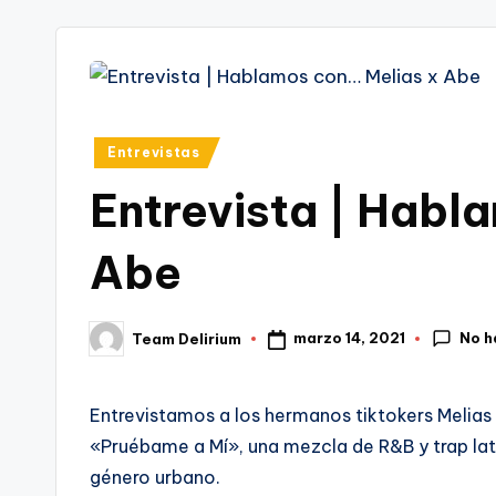
tr
i
Publicado
Entrevistas
en
Entrevista | Habl
Abe
No h
marzo 14, 2021
Team Delirium
Publicado
por
Entrevistamos a los hermanos tiktokers Melias 
«Pruébame a Mí», una mezcla de R&B y trap lati
género urbano.