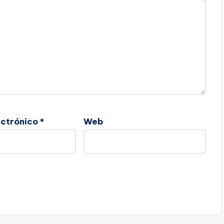
ectrónico
*
Web