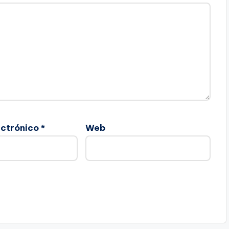
ectrónico
*
Web