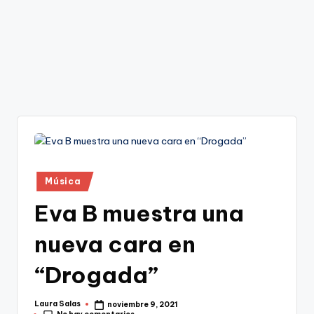
Publicado
Música
en
Eva B muestra una
nueva cara en
“Drogada”
Laura Salas
noviembre 9, 2021
Publicado