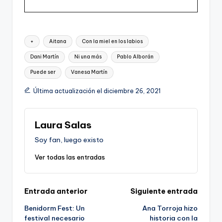
Etiquetas:
+
Aitana
Con la miel en los labios
Dani Martín
Ni una más
Pablo Alborán
Puede ser
Vanesa Martín
Última actualización el diciembre 26, 2021
Laura Salas
Soy fan, luego existo
Ver todas las entradas
Navegación
Entrada anterior
Siguiente entrada
Benidorm Fest: Un
Ana Torroja hizo
de
festival necesario
historia con la