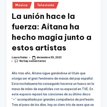
Publicado
Música
Televisión
en
La unión hace la
fuerza: Aitana ha
hecho magia junto a
estos artistas
Laura Salas
diciembre 30, 2021
Publicado
No hay comentarios
por
Año tras año, Aitana sigue ganándose el título que
otorga ser el gran fenómeno de masas del pop español.
Esta nochebuena ha conseguido hacerse un hueco en la
mesa de miles de españoles con su especial en TVE. En
este espacio repasó las canciones de su último disco
“+” acompañada por grandes compañeros de profesión.
Tras el paso de los días, hay un claro trío de ases que se