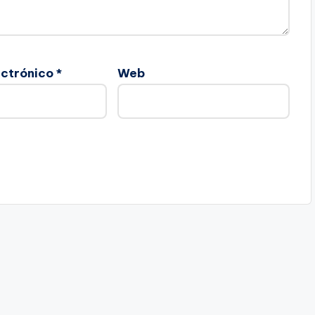
ectrónico
*
Web