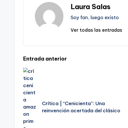
Laura Salas
Soy fan, luego existo
Ver todas las entradas
Navegación
Entrada anterior
de
entradas
Crítica | “Cenicienta”: Una
reinvención acertada del clásico