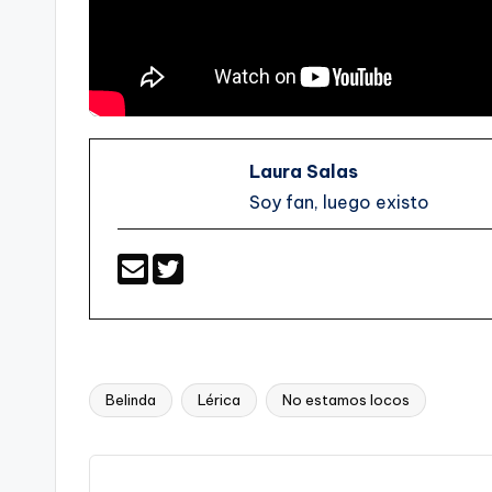
Laura Salas
Soy fan, luego existo
Belinda
Lérica
No estamos locos
Etiquetas: