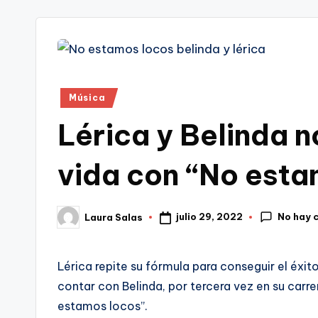
tr
i
Publicado
Música
en
Lérica y Belinda no
vida con “No esta
No hay 
julio 29, 2022
Laura Salas
Publicado
por
Lérica repite su fórmula para conseguir el éxit
contar con Belinda, por tercera vez en su carre
estamos locos”.