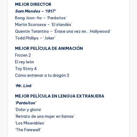
MEJOR DIRECTOR
Sam Mendes – ‘1917’
Bong Joon-ho – ‘Parásitos’
Martin Scorsese – ‘El irlandés’
Quentin Tarantino – ‘Érase una vez en… Hollywood’
Todd Phillips – ‘Joker’
MEJOR PELÍCULA DE ANIMACIÓN
Frozen 2
El rey león
Toy Story 4
Cómo entrenar a tu dragón 3
‘Mr. Link
‘
MEJOR PELÍCULA EN LENGUA EXTRANJERA
‘Parásitos’
‘Dolor y gloria’
‘Retrato de una mujer en llamas’
‘Los Miserables’
‘The Farewell’