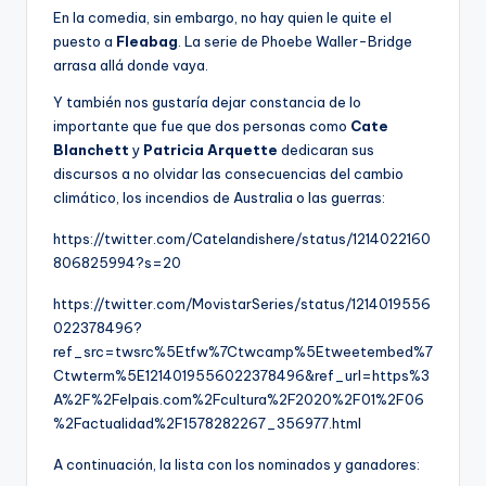
En la comedia, sin embargo, no hay quien le quite el
puesto a
Fleabag
. La serie de Phoebe Waller-Bridge
arrasa allá donde vaya.
Y también nos gustaría dejar constancia de lo
importante que fue que dos personas como
Cate
Blanchett
y
Patricia
Arquette
dedicaran sus
discursos a no olvidar las consecuencias del cambio
climático, los incendios de Australia o las guerras:
https://twitter.com/Catelandishere/status/1214022160
806825994?s=20
https://twitter.com/MovistarSeries/status/1214019556
022378496?
ref_src=twsrc%5Etfw%7Ctwcamp%5Etweetembed%7
Ctwterm%5E1214019556022378496&ref_url=https%3
A%2F%2Felpais.com%2Fcultura%2F2020%2F01%2F06
%2Factualidad%2F1578282267_356977.html
A continuación, la lista con los nominados y ganadores: