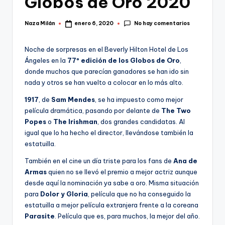
Globos de Oro 2020
No hay comentarios
Naza Milán
enero 6, 2020
Publicado
por
Noche de sorpresas en el Beverly Hilton Hotel de Los
Ángeles en la
77º edición de los Globos de Oro
,
donde muchos que parecían ganadores se han ido sin
nada y otros se han vuelto a colocar en lo más alto.
1917
, de
Sam Mendes
, se ha impuesto como mejor
película dramática, pasando por delante de
The Two
Popes
o
The Irishman
, dos grandes candidatas. Al
igual que lo ha hecho el director, llevándose también la
estatuilla.
También en el cine un día triste para los fans de
Ana de
Armas
quien no se llevó el premio a mejor actriz aunque
desde aquí la nominación ya sabe a oro. Misma situación
para
Dolor y Gloria
, película que no ha conseguido la
estatuilla a mejor película extranjera frente a la coreana
Parasite
. Película que es, para muchos, la mejor del año.