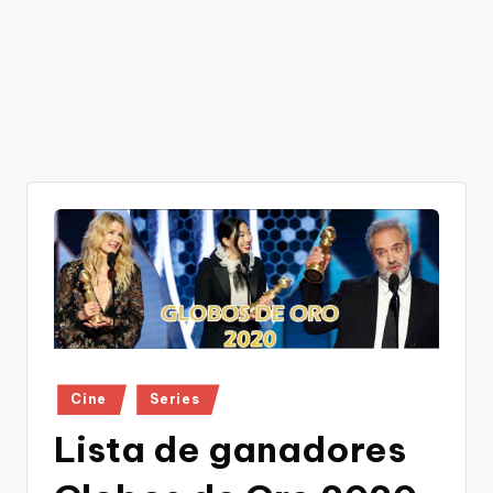
Publicado
Cine
Series
en
Lista de ganadores