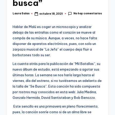
busca”
No hay comentarios
Laura Salas
octubre 18, 2021
Publicado
por
Hablar de Malú es coger un microscopio y analizar
debajo de las entrañas como el corazón se mueve al
compás de su música. Aunque, a veces, no hace falta
disponer de aparatos electrónicos, pues, con solo un
zarpazo musical de “La Jefa” el cuerpo deja fluir a
borbotones todo su ser.
La cuenta atrás para la publicación de “Mil Batallas”, su
nuevo álbum de estudio, está empezando a agotar sus
últimas horas. La semana se nos haría larga hasta el
viernes, día del estreno, si no tuviésemos un adelanto de
la talla de “Se Busca”. Esta canción ha sido compuesta
por rostros muy conocidos en esta web: Julia Medina,
Gonzalo Hermida, David Santisteban y Bob Benozzo.
Este sencillo es una primavera en pleno florecimiento,
pues, la canción sonríe como si de un alma libre se