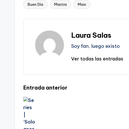
Buen Día
Mantra
Masi
Etiquetas:
Laura Salas
Soy fan, luego existo
Ver todas las entradas
Navegación
Entrada anterior
de
entradas