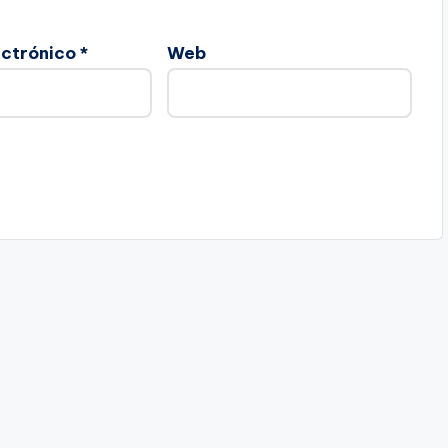
ectrónico
*
Web