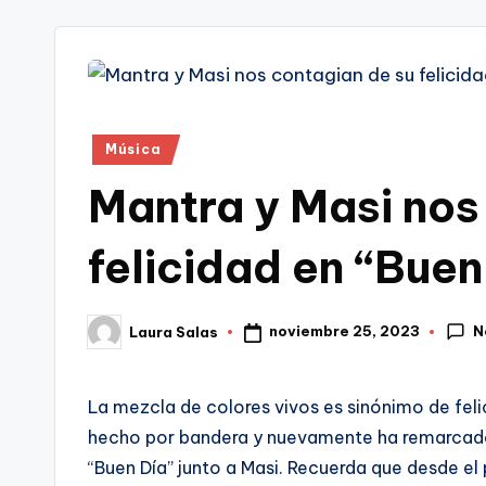
tr
i
Publicado
Música
en
Mantra y Masi nos
felicidad en “Buen
N
noviembre 25, 2023
Laura Salas
Publicado
por
La mezcla de colores vivos es sinónimo de feli
hecho por bandera y nuevamente ha remarcado s
“Buen Día” junto a Masi. Recuerda que desde e