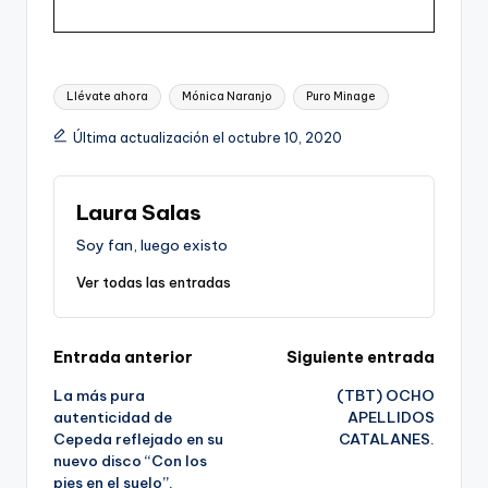
Etiquetas:
Llévate ahora
Mónica Naranjo
Puro Minage
Última actualización el octubre 10, 2020
Laura Salas
Soy fan, luego existo
Ver todas las entradas
Navegación
Entrada anterior
Siguiente entrada
La más pura
(TBT) OCHO
de
autenticidad de
APELLIDOS
Cepeda reflejado en su
CATALANES.
entradas
nuevo disco “Con los
pies en el suelo”.