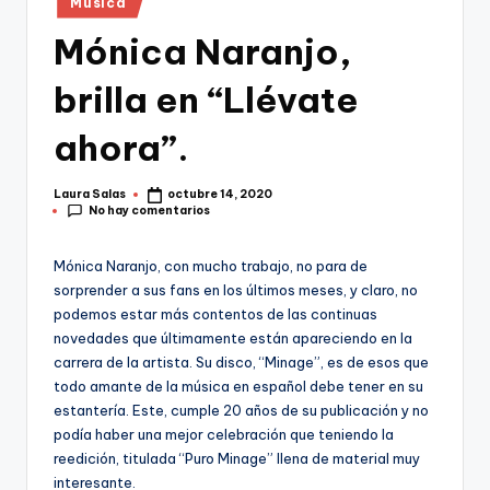
Música
en
Mónica Naranjo,
brilla en “Llévate
ahora”.
Laura Salas
octubre 14, 2020
Publicado
No hay comentarios
por
Mónica Naranjo, con mucho trabajo, no para de
sorprender a sus fans en los últimos meses, y claro, no
podemos estar más contentos de las continuas
novedades que últimamente están apareciendo en la
carrera de la artista. Su disco, “Minage”, es de esos que
todo amante de la música en español debe tener en su
estantería. Este, cumple 20 años de su publicación y no
podía haber una mejor celebración que teniendo la
reedición, titulada “Puro Minage” llena de material muy
interesante.