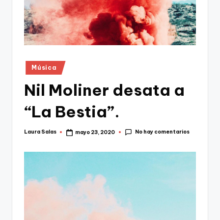
Publicado
Música
en
Nil Moliner desata a
“La Bestia”.
No hay comentarios
Laura Salas
mayo 23, 2020
Publicado
por