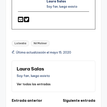
Laura Salas
Soy fan, luego existo
Etiquetas:
La bestia
Nil Moliner
Última actualización el mayo 15, 2020
Laura Salas
Soy fan, luego existo
Ver todas las entradas
Navegación
Entrada anterior
Siguiente entrada