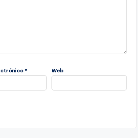
ectrónico
*
Web