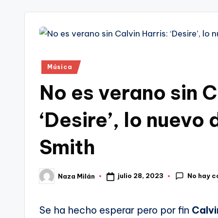
tr
i
Publicado
Música
en
No es verano sin C
‘Desire’, lo nuevo
Smith
No hay c
julio 28, 2023
Naza Milán
Publicado
por
Se ha hecho esperar pero por fin
Calvi