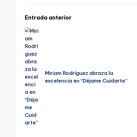
Navegación
Entrada anterior
de
entradas
Miriam Rodríguez abraza la
excelencia en “Déjame Cuidarte”