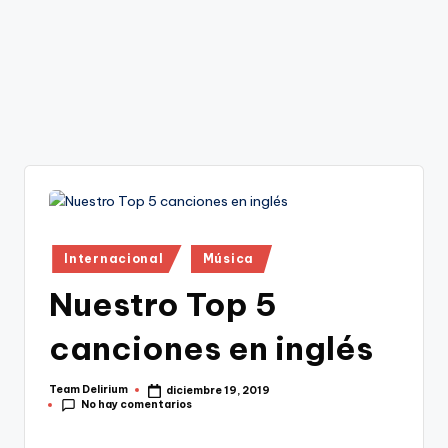
Publicado
Internacional
Música
en
Nuestro Top 5
canciones en inglés
Team Delirium
diciembre 19, 2019
Publicado
No hay comentarios
por