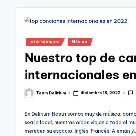
tr
i
Publicado
Internacional
Música
en
Nuestro top de ca
internacionales e
diciembre 13, 2022
Team Delirium
Publicado
por
En Delirium Nostri somos muy de música, como
sea lo local, nuestros oídos viajan a todo el 
merecen su espacio. Inglés, Francés, Alemán 