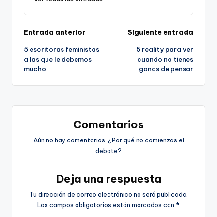
Navegación
Entrada anterior
Siguiente entrada
5 escritoras feministas
5 reality para ver
de
a las que le debemos
cuando no tienes
mucho
ganas de pensar
entradas
Comentarios
Aún no hay comentarios. ¿Por qué no comienzas el
debate?
Deja una respuesta
Tu dirección de correo electrónico no será publicada.
Los campos obligatorios están marcados con
*