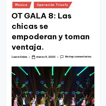
Publicado
Música
Operación Triunfo
en
OT GALA 8: Las
chicas se
empoderan y toman
ventaja.
No hay comentarios
Laura Salas
marzo 9, 2020
Publicado
por