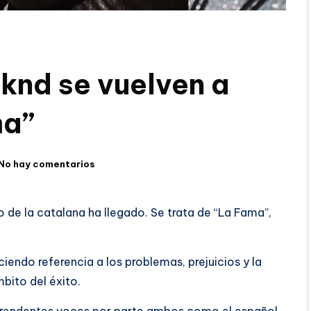
knd se vuelven a
ma”
No hay comentarios
co de la catalana ha llegado. Se trata de “La Fama”,
endo referencia a los problemas, prejuicios y la
mbito del éxito.
prendentes voces por parte ambos como el español