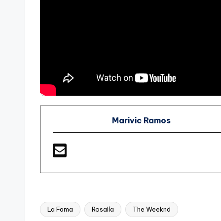
Marivic Ramos
La Fama
Rosalía
The Weeknd
Etiquetas: