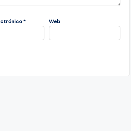
ectrónico
*
Web