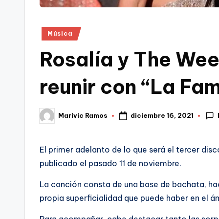
Publicado
Música
en
Rosalía y The Wee
reunir con “La Fa
diciembre 16, 2021
Marivic Ramos
Publicado
por
El primer adelanto de lo que será el tercer dis
publicado el pasado 11 de noviembre.
La canción consta de una base de bachata, haci
propia superficialidad que puede haber en el á
Para acompañar, cabe destacar tanto las sor