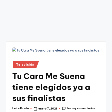
Publicado
Televisión
en
Tu Cara Me Suena
tiene elegidos ya a
sus finalistas
No hay comentarios
Leire Rueda
enero 7, 2021
Publicado