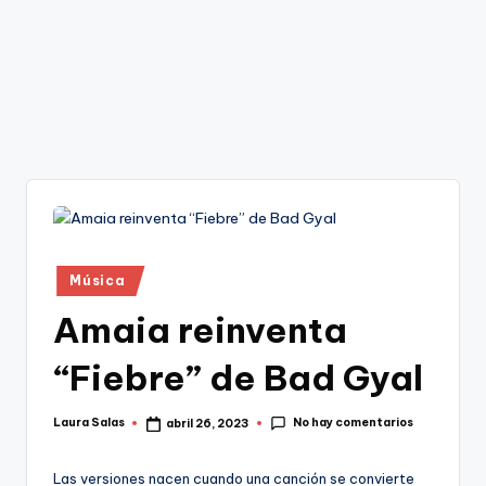
Publicado
Música
en
Amaia reinventa
“Fiebre” de Bad Gyal
No hay comentarios
Laura Salas
abril 26, 2023
Publicado
por
Las versiones nacen cuando una canción se convierte