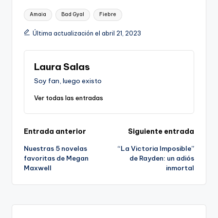
Etiquetas:
Amaia
Bad Gyal
Fiebre
Última actualización el abril 21, 2023
Laura Salas
Soy fan, luego existo
Ver todas las entradas
Navegación
Entrada anterior
Siguiente entrada
Nuestras 5 novelas
“La Victoria Imposible”
de
favoritas de Megan
de Rayden: un adiós
Maxwell
inmortal
entradas