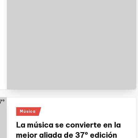
Publicado
Música
en
La música se convierte en la
mejor aliada de 37º edición