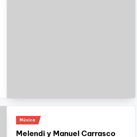
Publicado
Música
en
Melendi y Manuel Carrasco