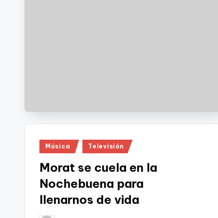
Publicado
Música
Televisión
en
Morat se cuela en la
Nochebuena para
llenarnos de vida