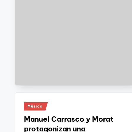
Publicado
Música
en
Manuel Carrasco y Morat
protagonizan una