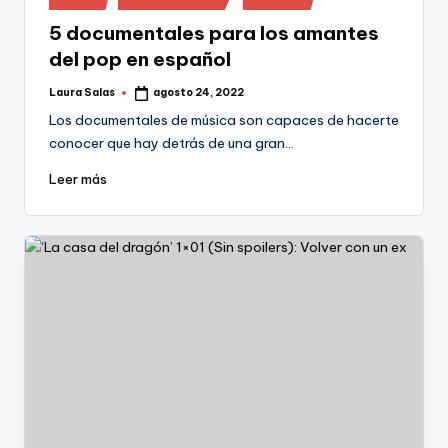
en
5 documentales para los amantes
del pop en español
Laura Salas
agosto 24, 2022
Publicado
por
Los documentales de música son capaces de hacerte
conocer que hay detrás de una gran…
Leer más