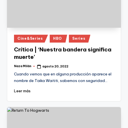
Publicado
Cine&Series
HBO
Series
en
Crítica | ‘Nuestra bandera significa
muerte’
Naza Milán
agosto 20, 2022
Publicado
por
Cuando vemos que en alguna producción aparece el
nombre de Taika Waititi, sabemos con seguridad…
Leer más