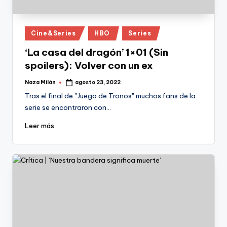
Publicado
Cine&Series
HBO
Series
en
‘La casa del dragón’ 1×01 (Sin
spoilers): Volver con un ex
Naza Milán
agosto 23, 2022
Publicado
por
Tras el final de "Juego de Tronos" muchos fans de la
serie se encontraron con…
Leer más