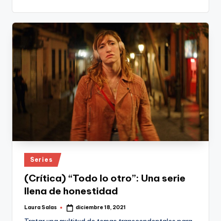
Publicado
Series
en
(Crítica) “Todo lo otro”: Una serie
llena de honestidad
Laura Salas
diciembre 18, 2021
Publicado
por
Tratar una multitud de temas transcendentales para