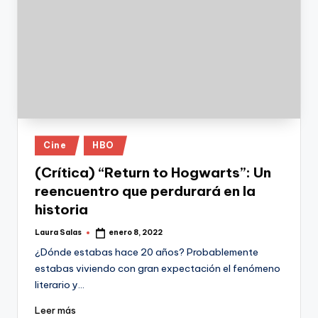
Publicado
Cine
HBO
en
(Crítica) “Return to Hogwarts”: Un
reencuentro que perdurará en la
historia
Laura Salas
enero 8, 2022
Publicado
por
¿Dónde estabas hace 20 años? Probablemente
estabas viviendo con gran expectación el fenómeno
literario y…
Leer más