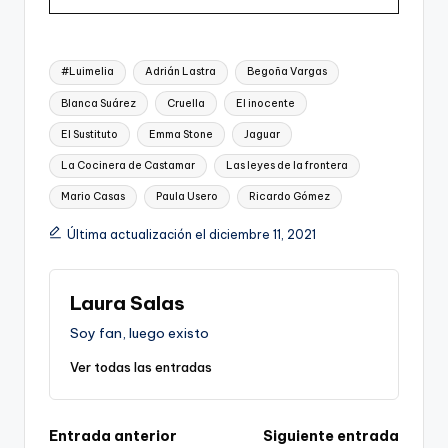
Etiquetas:
#Luimelia
Adrián Lastra
Begoña Vargas
Blanca Suárez
Cruella
El inocente
El Sustituto
Emma Stone
Jaguar
La Cocinera de Castamar
Las leyes de la frontera
Mario Casas
Paula Usero
Ricardo Gómez
Última actualización el diciembre 11, 2021
Laura Salas
Soy fan, luego existo
Ver todas las entradas
Navegación
Entrada anterior
Siguiente entrada