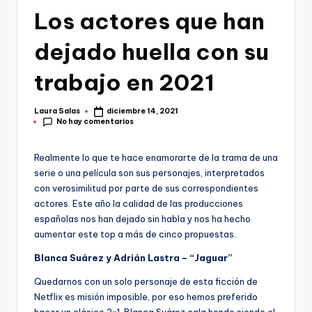
Los actores que han
dejado huella con su
trabajo en 2021
Laura Salas
diciembre 14, 2021
Publicado
No hay comentarios
por
Realmente lo que te hace enamorarte de la trama de una
serie o una película son sus personajes, interpretados
con verosimilitud por parte de sus correspondientes
actores. Este año la calidad de las producciones
españolas nos han dejado sin habla y nos ha hecho
aumentar este top a más de cinco propuestas.
Blanca Suárez y Adrián Lastra – “Jaguar”
Quedarnos con un solo personaje de esta ficción de
Netflix es misión imposible, por eso hemos preferido
hacer un clásico 2×1. Blanca Suárez cala hondo siendo el