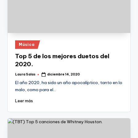
Publicado
Música
en
Top 5 de los mejores duetos del
2020.
Laura Salas
diciembre 14, 2020
Publicado
por
El año 2020, ha sido un año apocalíptico, tanto en lo
malo, como para el…
Leer más