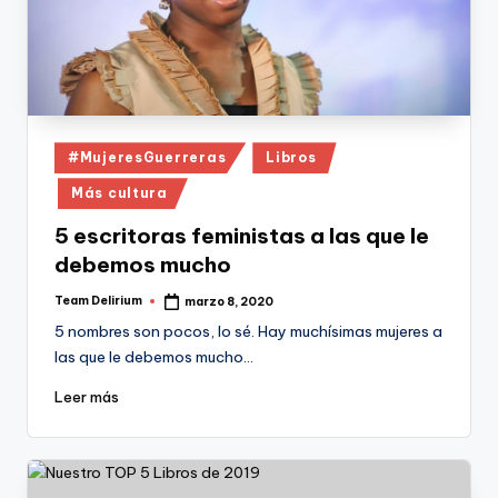
Publicado
#MujeresGuerreras
Libros
en
Más cultura
5 escritoras feministas a las que le
debemos mucho
Team Delirium
marzo 8, 2020
Publicado
por
5 nombres son pocos, lo sé. Hay muchísimas mujeres a
las que le debemos mucho…
Leer más