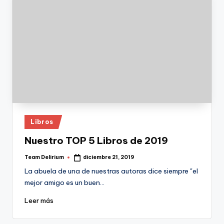
Publicado
Libros
en
Nuestro TOP 5 Libros de 2019
Team Delirium
diciembre 21, 2019
Publicado
por
La abuela de una de nuestras autoras dice siempre "el
mejor amigo es un buen…
Leer más