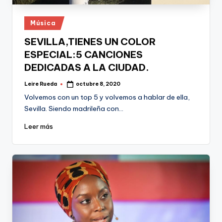
Publicado
Música
en
SEVILLA,TIENES UN COLOR
ESPECIAL:5 CANCIONES
DEDICADAS A LA CIUDAD.
Leire Rueda
octubre 8, 2020
Publicado
por
Volvemos con un top 5 y volvemos a hablar de ella,
Sevilla. Siendo madrileña con…
Leer más