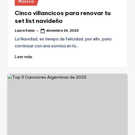
Publicado
Música
en
Cinco villancicos para renovar tu
set list navideño
Laura Salas
diciembre 24, 2020
Publicado
por
La Navidad, es tiempo de felicidad, por ello, para
continuar con una sonrisa en la…
Leer más