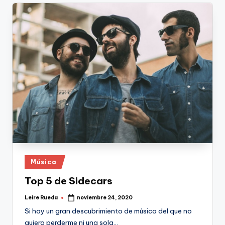
Publicado
Música
en
Top 5 de Sidecars
Leire Rueda
noviembre 24, 2020
Publicado
por
Si hay un gran descubrimiento de música del que no
quiero perderme ni una sola…