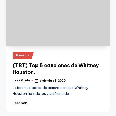
Publicado
Música
en
(TBT) Top 5 canciones de Whitney
Houston.
Leire Rueda
diciembre 3, 2020
Publicado
por
Estaremos todos de acuerdo en que Whitney
Houston ha sido, es y será una de…
Leer más