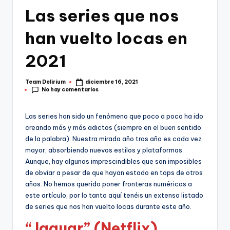
Las series que nos
han vuelto locas en
2021
Team Delirium
diciembre 16, 2021
Publicado
No hay comentarios
por
Las series han sido un fenómeno que poco a poco ha ido
creando más y más adictos (siempre en el buen sentido
de la palabra). Nuestra mirada año tras año es cada vez
mayor, absorbiendo nuevos estilos y plataformas.
Aunque, hay algunos imprescindibles que son imposibles
de obviar a pesar de que hayan estado en tops de otros
años. No hemos querido poner fronteras numéricas a
este artículo, por lo tanto aquí tenéis un extenso listado
de series que nos han vuelto locas durante este año.
“Jaguar” (Netflix)