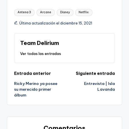
Etiquetas:
Antena 3
Arcane
Disney
Netflix
Última actualización el diciembre 15, 2021
Team Delirium
Ver todas las entradas
Navegación
Entrada anterior
Siguiente entrada
Ricky Merino ya posee
Entrevista | Isla
de
su merecido primer
Lavanda
álbum
entradas
Comentarios