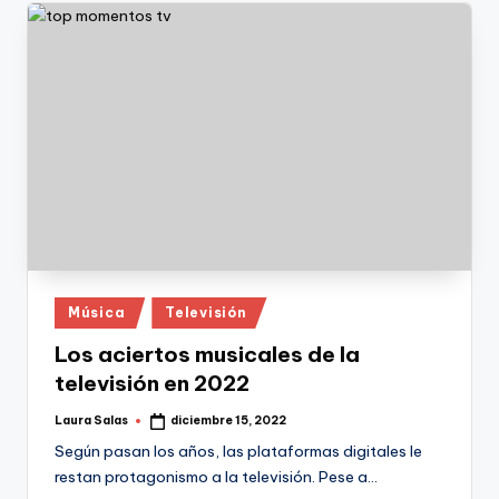
Publicado
Música
Televisión
en
Los aciertos musicales de la
televisión en 2022
Laura Salas
diciembre 15, 2022
Publicado
por
Según pasan los años, las plataformas digitales le
restan protagonismo a la televisión. Pese a…