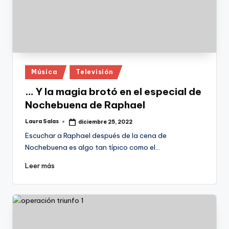
Publicado
Música
Televisión
en
… Y la magia brotó en el especial de
Nochebuena de Raphael
Laura Salas
diciembre 25, 2022
Publicado
por
Escuchar a Raphael después de la cena de
Nochebuena es algo tan típico como el…
Leer más