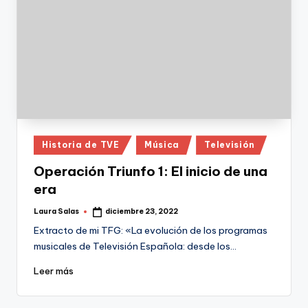
Publicado
Historia de TVE
Música
Televisión
en
Operación Triunfo 1: El inicio de una
era
Laura Salas
diciembre 23, 2022
Publicado
por
Extracto de mi TFG: «La evolución de los programas
musicales de Televisión Española: desde los…
Leer más