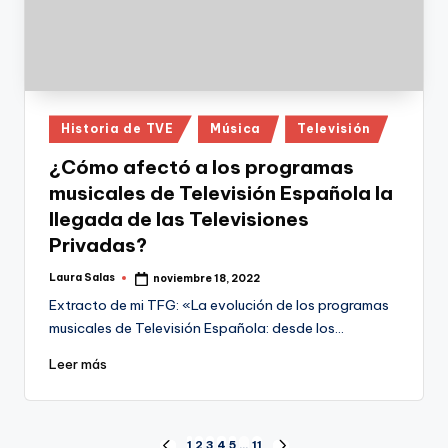
Publicado
Historia de TVE
Música
Televisión
en
¿Cómo afectó a los programas
musicales de Televisión Española la
llegada de las Televisiones
Privadas?
Laura Salas
noviembre 18, 2022
Publicado
por
Extracto de mi TFG: «La evolución de los programas
musicales de Televisión Española: desde los…
Leer más
1
2
3
4
5
…
11