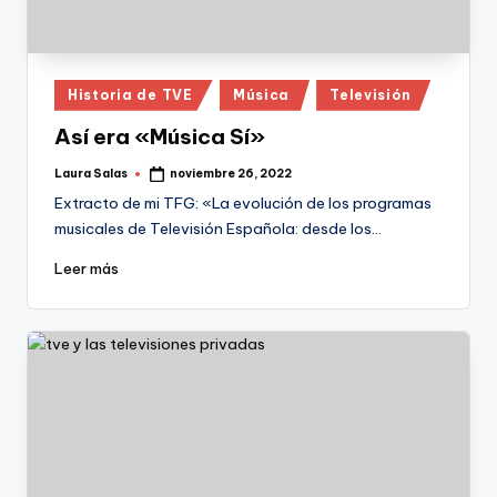
Publicado
Historia de TVE
Música
Televisión
en
Así era «Música Sí»
Laura Salas
noviembre 26, 2022
Publicado
por
Extracto de mi TFG: «La evolución de los programas
musicales de Televisión Española: desde los…
Leer más