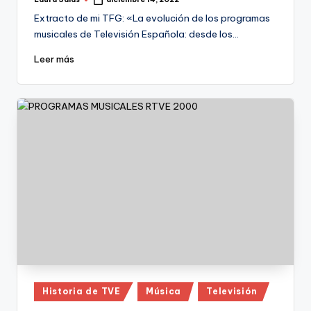
Publicado
por
Extracto de mi TFG: «La evolución de los programas
musicales de Televisión Española: desde los…
Leer más
Publicado
Historia de TVE
Música
Televisión
en