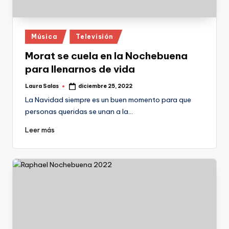
Publicado
Música
Televisión
en
Morat se cuela en la Nochebuena
para llenarnos de vida
Laura Salas
diciembre 25, 2022
Publicado
por
La Navidad siempre es un buen momento para que
personas queridas se unan a la…
Leer más