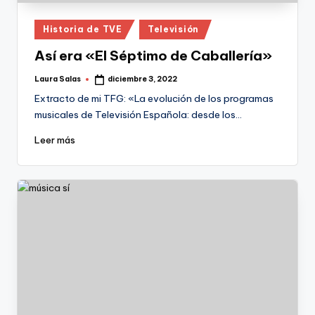
Publicado
Historia de TVE
Televisión
en
Así era «El Séptimo de Caballería»
Laura Salas
diciembre 3, 2022
Publicado
por
Extracto de mi TFG: «La evolución de los programas
musicales de Televisión Española: desde los…
Leer más