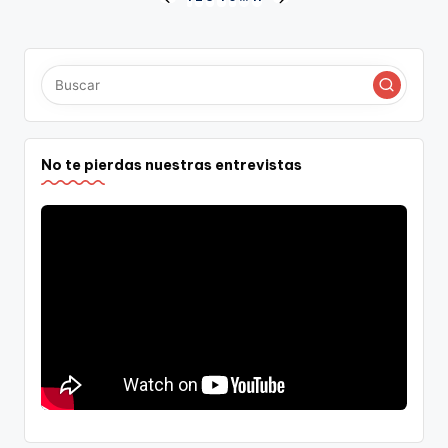
Paginación
PÁGINA
SIGUIENTE
ANTERIOR
PÁGINA
de
entradas
No te pierdas nuestras entrevistas