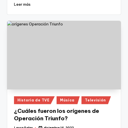
Leer más
Publicado
Historia de TVE
Música
Televisión
en
¿Cuáles fueron los orígenes de
Operación Triunfo?
Laura Salas
diciembre 14, 2022