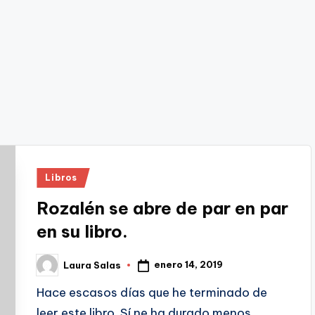
Publicado
Libros
en
Rozalén se abre de par en par
en su libro.
enero 14, 2019
Laura Salas
Publicado
por
Hace escasos días que he terminado de
leer este libro. Sí ne ha durado menos…