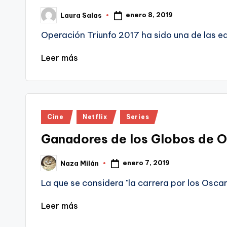
enero 8, 2019
Laura Salas
Publicado
por
Operación Triunfo 2017 ha sido una de las e
Leer más
Publicado
Cine
Netflix
Series
en
Ganadores de los Globos de O
enero 7, 2019
Naza Milán
Publicado
por
La que se considera "la carrera por los Osc
Leer más