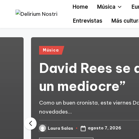
Home
Música
Eu
Saltar
Entrevistas
Más cultur
D
Cultura
al
con
contenido
e
un
li
Publicado
toque
Música
en
muy
ri
David Rees se 
personal
u
un mediocre”
m
N
Como un buen cronista, este viernes Dav
novedades…
o
s
agosto 7, 2026
Laura Salas
Publicado
por