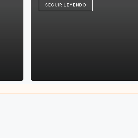
tr
SEGUIR LEYENDO
i