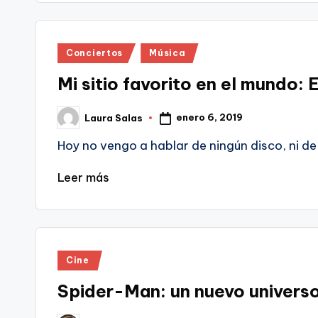
Publicado
Conciertos
Música
en
Mi sitio favorito en el mundo: 
enero 6, 2019
Laura Salas
Publicado
por
Hoy no vengo a hablar de ningún disco, ni 
Leer más
Publicado
Cine
en
Spider-Man: un nuevo universo 