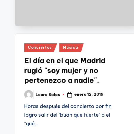
Publicado
Conciertos
Música
en
El día en el que Madrid
rugió "soy mujer y no
pertenezco a nadie".
enero 12, 2019
Laura Salas
Publicado
por
Horas después del concierto por fin
logro salir del "buah que fuerte" o el
"qué…