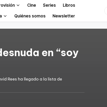
rovisión
Cine
Series
Libros
T
a
Quiénes somos
Newsletter
desnuda en “soy
id Rees ha llegado a la lista de