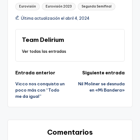
Etiquetas:
Eurovisión
Eurovisión 2023
Segunda Semifinal
Última actualización el abril 4, 2024
Team Delirium
Ver todas las entradas
Navegación
Entrada anterior
Siguiente entrada
Vicco nos conquista un
Nil Moliner se desnuda
de
poco más con “Todo
en «Mi Bandera»
me da igual”
entradas
Comentarios