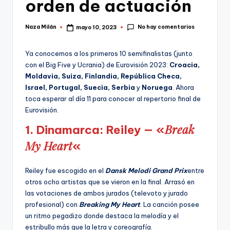
orden de actuación
No hay comentarios
Naza Milán
mayo 10, 2023
Publicado
por
Ya conocemos a los primeros 10 semifinalistas (junto
con el Big Five y Ucrania) de Eurovisión 2023:
Croacia,
Moldavia, Suiza, Finlandia, República Checa,
Israel, Portugal, Suecia, Serbia
y
Noruega
. Ahora
toca esperar al día 11 para conocer al repertorio final de
Eurovisión.
Break
1. Dinamarca: Reiley — «
My Heart
«
Reiley fue escogido en el
Dansk Melodi Grand Prix
entre
otros ocho artistas que se vieron en la final. Arrasó en
las votaciones de ambos jurados (televoto y jurado
profesional) con
Breaking My Heart
. La canción posee
un ritmo pegadizo donde destaca la melodía y el
estribullo más que la letra y coreografía.